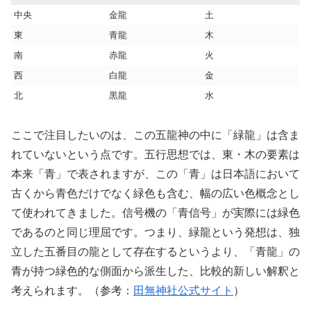
中央
金龍
土
東
青龍
木
南
赤龍
火
西
白龍
金
北
黒龍
水
ここで注目したいのは、この五龍神の中に「緑龍」は含ま
れていないという点です。五行思想では、東・木の要素は
本来「青」で表されますが、この「青」は日本語において
古くから青色だけでなく緑色も含む、幅の広い色概念とし
て使われてきました。信号機の「青信号」が実際には緑色
であるのと同じ理屈です。つまり、緑龍という発想は、独
立した五番目の龍として存在するというより、「青龍」の
青が持つ緑色的な側面から派生した、比較的新しい解釈と
考えられます。（参考：
田無神社公式サイト
）