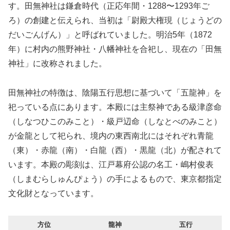
す。田無神社は鎌倉時代（正応年間・1288〜1293年ご
ろ）の創建と伝えられ、当初は「尉殿大権現（じょうどの
だいごんげん）」と呼ばれていました。明治5年（1872
年）に村内の熊野神社・八幡神社を合祀し、現在の「田無
神社」に改称されました。
田無神社の特徴は、陰陽五行思想に基づいて「五龍神」を
祀っている点にあります。本殿には主祭神である級津彦命
（しなつひこのみこと）・級戸辺命（しなとべのみこと）
が金龍として祀られ、境内の東西南北にはそれぞれ青龍
（東）・赤龍（南）・白龍（西）・黒龍（北）が配されて
います。本殿の彫刻は、江戸幕府公認の名工・嶋村俊表
（しまむらしゅんぴょう）の手によるもので、東京都指定
文化財となっています。
方位
龍神
五行