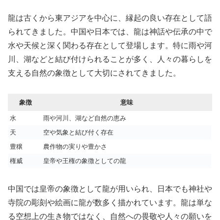
龍は古くから東アジアを中心に、縁起の良い存在として語
られてきました。中国や日本では、龍は神話や伝承の中で
水や天候と深く関わる存在として登場します。特に雨や河
川、湖などと結び付けられることが多く、人々の暮らしを
支える自然の象徴として大切にされてきました。
象徴
意味
水
雨や河川、湖など自然の恵み
天
空や気象と結び付く存在
豊穣
農作物の実りや豊かさ
権威
皇帝や王権の象徴としての龍
中国では皇帝の象徴として龍が用いられ、日本でも神社や
寺院の彫刻や絵画に龍が数多く描かれています。龍は単な
る空想上の生き物ではなく、自然への畏敬や人々の願いを