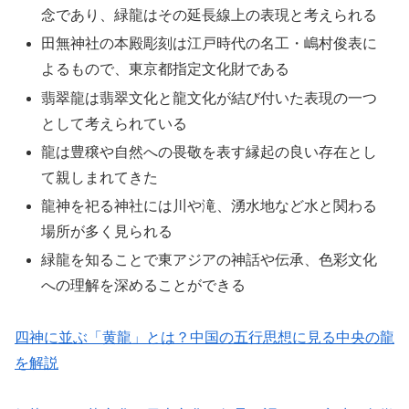
念であり、緑龍はその延長線上の表現と考えられる
田無神社の本殿彫刻は江戸時代の名工・嶋村俊表に
よるもので、東京都指定文化財である
翡翠龍は翡翠文化と龍文化が結び付いた表現の一つ
として考えられている
龍は豊穣や自然への畏敬を表す縁起の良い存在とし
て親しまれてきた
龍神を祀る神社には川や滝、湧水地など水と関わる
場所が多く見られる
緑龍を知ることで東アジアの神話や伝承、色彩文化
への理解を深めることができる
四神に並ぶ「黄龍」とは？中国の五行思想に見る中央の龍
を解説