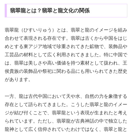
翡翠龍とは？翡翠と龍文化の関係
翡翠龍（ひすいりゅう）とは、翡翠と龍のイメージを組み
合わせて表現される存在です。翡翠は古くから中国をはじ
めとする東アジア地域で珍重されてきた鉱物で、装飾品や
工芸品の材料として広く利用されてきました。特に中国で
は、翡翠は美しさや高い価値を持つ素材として扱われ、王
侯貴族の装飾品や祭祀に関わる品にも用いられてきた歴史
があります。
一方、龍は古代中国において天や水、自然の力を象徴する
存在として語られてきました。こうした翡翠と龍のイメー
ジが結び付くことで、翡翠龍という表現が生まれたと考え
られています。ただし、翡翠龍が古典神話の中で独立した
龍神として広く信仰されていたわけではなく、翡翠と龍と