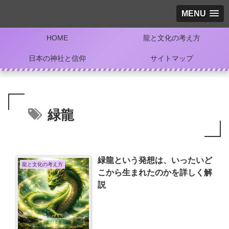
MENU
HOME
龍と文化の考え方
日本の神社と信仰
サイトマップ
緑龍
緑龍という発想は、いったいど
龍と文化の考え方
こから生まれたのかを詳しく解
説